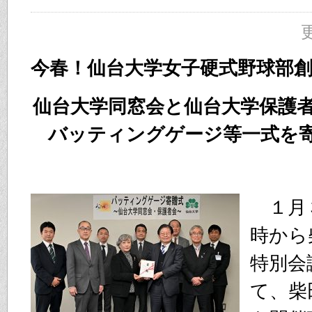
更
今春！仙台大学女子硬式野球部
仙台大学同窓会と仙台大学保護
バッティングゲージ等一式を
１月
時から
特別会
て、柴