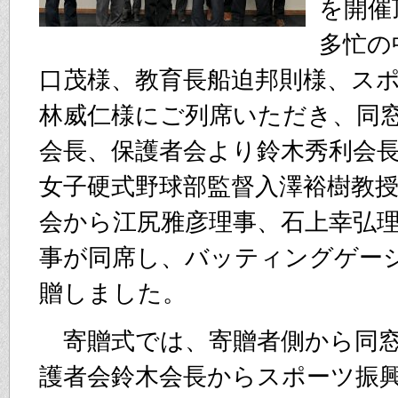
を開催
多忙の
口茂様、教育長船迫邦則様、ス
林威仁様にご列席いただき、同
会長、保護者会より鈴木秀利会
女子硬式野球部監督入澤裕樹教
会から江尻雅彦理事、石上幸弘
事が同席し、バッティングゲー
贈しました。
寄贈式では、寄贈者側から同窓
護者会鈴木会長からスポーツ振