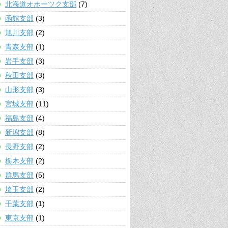
北海道オホーツク支部
(7)
函館支部
(3)
旭川支部
(2)
青森支部
(1)
岩手支部
(3)
秋田支部
(3)
山形支部
(3)
宮城支部
(11)
福島支部
(4)
新潟支部
(8)
長野支部
(2)
栃木支部
(2)
群馬支部
(5)
埼玉支部
(2)
千葉支部
(1)
東京支部
(1)