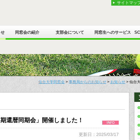
サイトマッ
らせ
同窓会の紹介
支部会について
同窓生へのサービス
S
仙台大学同窓会
>
事務局からのお知らせ
>
お知らせ
> 仙台
3期還暦同期会」開催しました！
更新日：2025/03/17