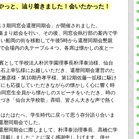
やっと、辿り着きました！会いたかった！
1３期同窓会還暦同期会」が開催されました。
集まり総会を行い、その後、同窓会執行部の案内で学
い船岡の街を移動して午後5時から還暦同期会懇親
らで会場内の丸テーブル４つ、各席は懐かしの友と一
来賓として学校法人朴沢学園理事長朴澤泰治様、仙台
長石上幸弘様にお越しいただき、還暦同期会運営のた
尻雅彦様・第10期丹孝平様、第12期佐藤一拡様に駆け
方にも応援していただきながらの懐かしく心に響く時
の同窓生全員から懐かしのスピーチをいただき、時の
近づき「仙台大学校歌」斉唱、皆さん大きな声で熱く
はたはたへ、学生時代に戻って思う存分語り合いま
還暦同期会でした。
還暦同期会に際しまして、朴澤泰治理事長、髙橋仁学
い頂戴しましたことに深く感謝申し上げます。併せ