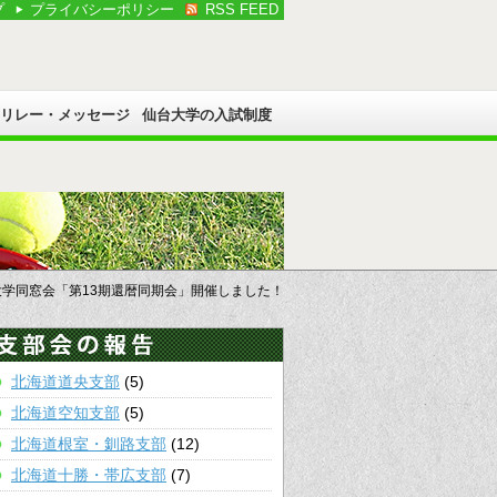
プ
プライバシーポリシー
RSS FEED
Cリレー・メッセージ
仙台大学の入試制度
大学同窓会「第13期還暦同期会」開催しました！
北海道道央支部
(5)
北海道空知支部
(5)
北海道根室・釧路支部
(12)
北海道十勝・帯広支部
(7)