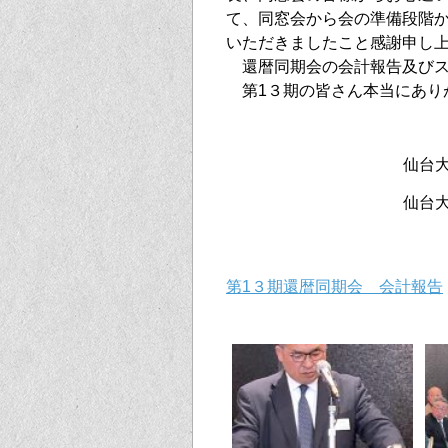
て、同窓会から会の準備段階
いただきましたこと感謝申し
還暦同期会の会計報告及びス
第1３期の皆さん本当にあり
仙台
仙台
第1３期還暦同期会 会計報告