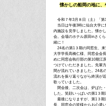
懐かしの船岡の地に、
令和７年3月８日（土）「第
当日は午後3時に仙台大学に
内施設を見学しました。懐かし
会。会場のホテル原田inさく
緒に！
24名の第1３期の同窓生、
大学学長髙橋仁様、同窓会会
めに同窓会執行部の第10期江
つけていただきました。先輩
間が流れていきました。24名
流れを振り返りながら終演が
歌っていました。
閉会後、二次会は、炉ばた・
した。笑顔いっぱいの第1３期
最後になりますが、第1３期
長、同窓会の皆様からお心遣