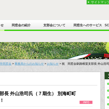
サイトマッ
らせ
同窓会の紹介
支部会について
同窓生へのサービス
S
学同窓会
>
事務局からのお知らせ
>
お知らせ
> 祝 同窓会釧路根室支部長 外山浩
部長 外山浩司氏（７期生） 別海町町
！