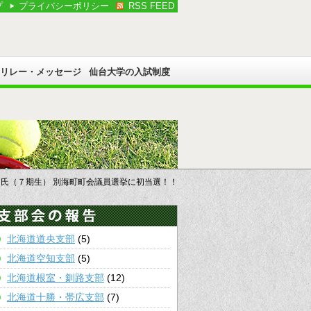
プ
プライバシーポリシー
RSS FEED
Cリレー・メッセージ
仙台大学の入試制度
司氏（７期生） 別海町町会議員選挙に初当選！！
北海道道央支部
(5)
北海道空知支部
(5)
北海道根室・釧路支部
(12)
北海道十勝・帯広支部
(7)