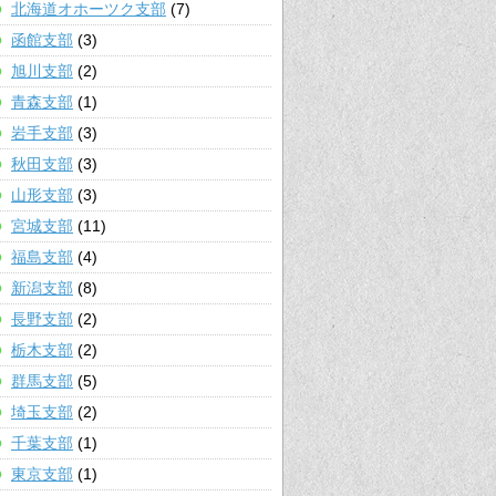
北海道オホーツク支部
(7)
函館支部
(3)
旭川支部
(2)
青森支部
(1)
岩手支部
(3)
秋田支部
(3)
山形支部
(3)
宮城支部
(11)
福島支部
(4)
新潟支部
(8)
長野支部
(2)
栃木支部
(2)
群馬支部
(5)
埼玉支部
(2)
千葉支部
(1)
東京支部
(1)