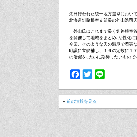
先日行われた統一地方選挙におい
北海道釧路根室支部長の外山浩司
外山氏はこれまで長く釧路根室管
を開催して地域をまとめ､活性化に
今回、そのような氏の温厚で着実
町議に立候補し、１６の定数に１７
の活躍を､大いに期待したいもので
Facebook
Twitter
Line
«
前の情報を見る