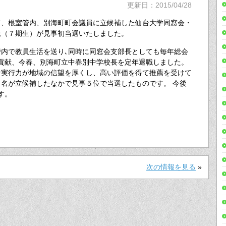
更新日：2015/04/28
て、根室管内、別海町町会議員に立候補した仙台大学同窓会・
氏（７期生）が見事初当選いたしました。
内で教員生活を送り､同時に同窓会支部長としても毎年総会
貢献、今春、別海町立中春別中学校長を定年退職しました。
な実行力が地域の信望を厚くし、高い評価を得て推薦を受けて
名が立候補したなかで見事５位で当選したものです。 今後
す。
次の情報を見る
»