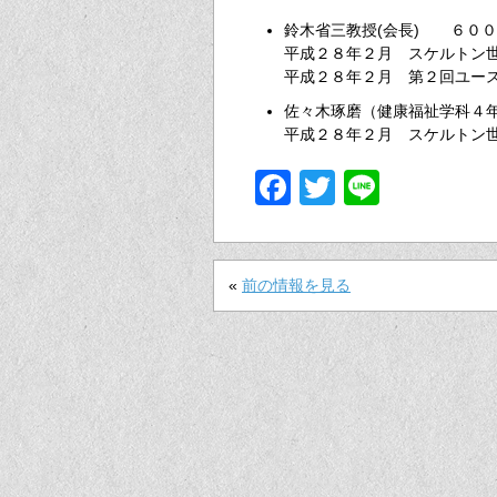
鈴木省三教授(会長) ６００
平成２８年２月 スケルトン
平成２８年２月 第２回ユー
佐々木琢磨（健康福祉学科４
平成２８年２月 スケルトン
Facebook
Twitter
Line
«
前の情報を見る