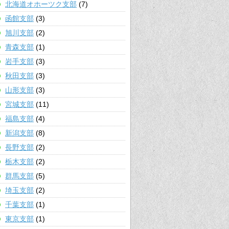
北海道オホーツク支部
(7)
函館支部
(3)
旭川支部
(2)
青森支部
(1)
岩手支部
(3)
秋田支部
(3)
山形支部
(3)
宮城支部
(11)
福島支部
(4)
新潟支部
(8)
長野支部
(2)
栃木支部
(2)
群馬支部
(5)
埼玉支部
(2)
千葉支部
(1)
東京支部
(1)