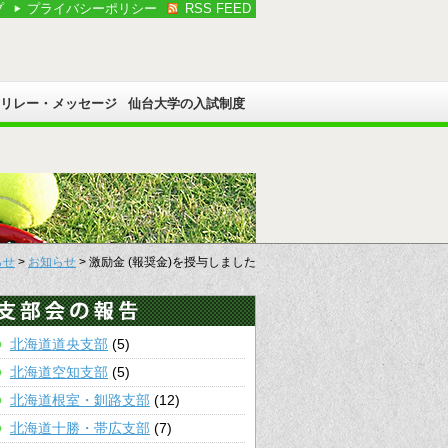
プ
プライバシーポリシー
RSS FEED
Cリレー・メッセージ
仙台大学の入試制度
らせ
>
お知らせ
> 激励金 (報奨金)を授与しました
北海道道央支部
(5)
北海道空知支部
(5)
北海道根室・釧路支部
(12)
北海道十勝・帯広支部
(7)