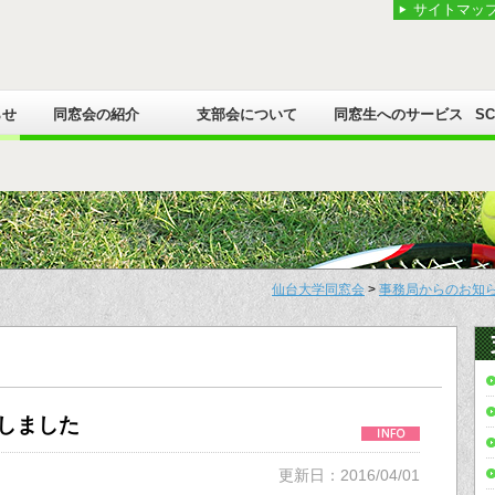
サイトマッ
らせ
同窓会の紹介
支部会について
同窓生へのサービス
S
仙台大学同窓会
>
事務局からのお知
与しました
更新日：2016/04/01