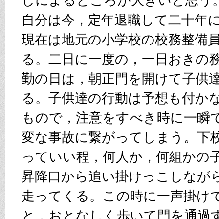
しによるところが大きいと思う
自分は今，定年退職して二十年
現在は地元の小学校の校務整備
る。二日に一度の，一日おきの
勤の日は，朝正門を開けて子供
る。子供達の行動は予想も付か
もので，注意をすべき時に一瞬
変な事故に繋がってしまう。下
っていい程，何人か，何組かの
昇降口から追い掛けっこしなが
走ってくる。この時に一声掛け
と，おとなしく歩いて門を通過