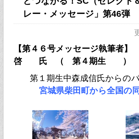
とつながる！SC（セレクト
レー・メッセージ」第46弾
更
【第４６号メッセージ執筆
啓 氏 （ 第４期生 ）
第１期生中森成信氏からの
宮城県柴田町から全国の