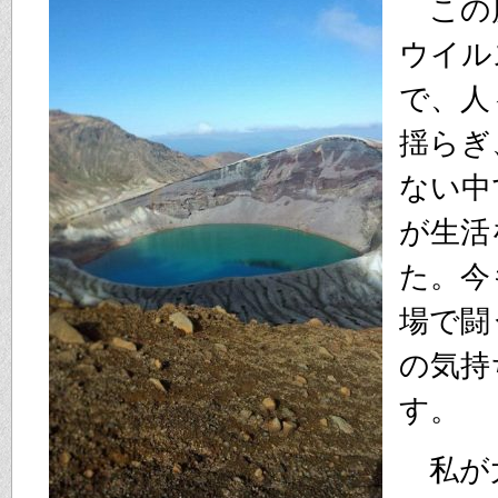
この
ウイル
で、人
揺らぎ
ない中
が生活
た。今
場で闘
の気持
す。
私が