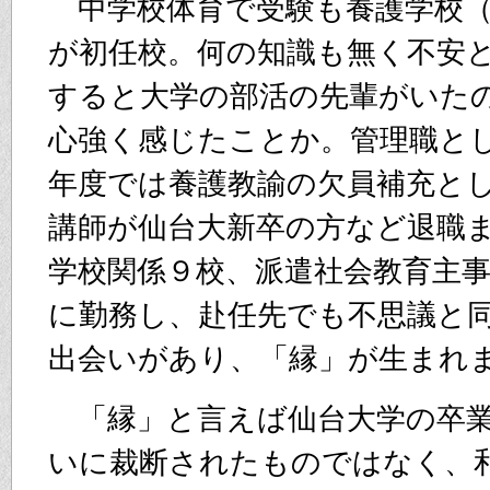
中学校体育で受験も養護学校（
が初任校。何の知識も無く不安
すると大学の部活の先輩がいた
心強く感じたことか。管理職と
年度では養護教諭の欠員補充と
講師が仙台大新卒の方など退職
学校関係９校、派遣社会教育主
に勤務し、赴任先でも不思議と
出会いがあり、「縁」が生まれ
「縁」と言えば仙台大学の卒業
いに裁断されたものではなく、