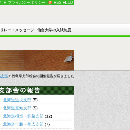
プ
プライバシーポリシー
RSS FEED
Cリレー・メッセージ
仙台大学の入試制度
島支部
> 福島県支部総会の開催報告が届きました
北海道道央支部
(5)
北海道空知支部
(5)
北海道根室・釧路支部
(12)
北海道十勝・帯広支部
(7)