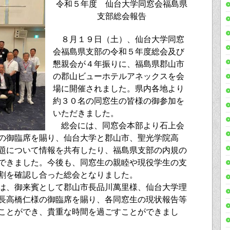
令和５年度 仙台大学同窓会福島県
支部総会報告
８月１９日（土）、仙台大学同窓
会福島県支部の令和５年度総会及び
懇親会が４年振りに、福島県郡山市
の郡山ビューホテルアネックスを会
場に開催されました。県内各地より
約３０名の同窓生の皆様の御参加を
いただきました。
総会には、同窓会本部より石上会
の御臨席を賜り、仙台大学と郡山市、聖光学院高
題について情報を共有したり、福島県支部の内規の
できました。今後も、同窓生の親睦や現役学生の支
割を確認し合った総会となりました。
は、御来賓として郡山市長品川萬里様、仙台大学理
長高橋仁様の御臨席を賜り、各同窓生の現状報告等
ことができ、貴重な時間を過ごすことができまし