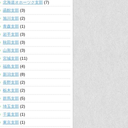
北海道オホーツク支部
(7)
函館支部
(3)
旭川支部
(2)
青森支部
(1)
岩手支部
(3)
秋田支部
(3)
山形支部
(3)
宮城支部
(11)
福島支部
(4)
新潟支部
(8)
長野支部
(2)
栃木支部
(2)
群馬支部
(5)
埼玉支部
(2)
千葉支部
(1)
東京支部
(1)