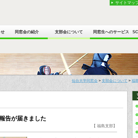
サイトマッ
らせ
同窓会の紹介
支部会について
同窓生へのサービス
S
仙台大学同窓会
>
支部会について
>
福
報告が届きました
【 福島支部】