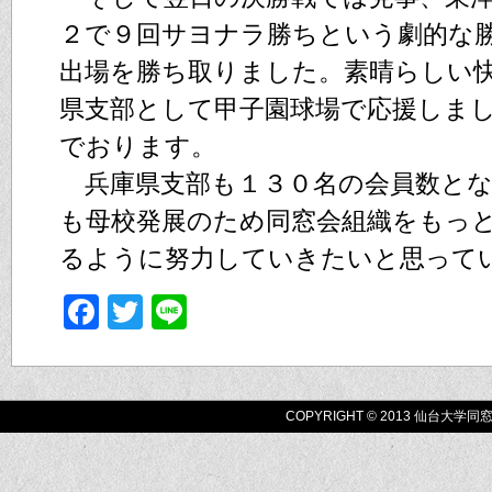
２で９回サヨナラ勝ちという劇的な
出場を勝ち取りました。素晴らしい
県支部として甲子園球場で応援しま
でおります。
兵庫県支部も１３０名の会員数とな
も母校発展のため同窓会組織をもっ
るように努力していきたいと思って
Facebook
Twitter
Line
COPYRIGHT © 2013 仙台大学同窓