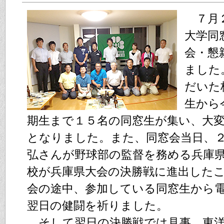
７月２
大学同
会・懇
ました
だいた
生から
期生まで１５名の同窓生が集い、大
となりました。また、同窓会当日、
弘さんが野球部の監督を務める兵庫
校が兵庫県大会の決勝戦に進出した
会の途中、参加している同窓生から
翌日の健闘を祈りました。
そして翌日の決勝戦では見事、東洋