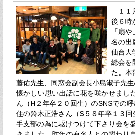
１１月
後６時
「扇や
名の出
仙台大
総会を
た。本
藤佑先生、同窓会副会長小島淑子先生
懐かしい思い出話に花を咲かせまし
ん（H２年卒２０回生）のSNSでの
住の鈴木正浩さん（S５８年卒１３回
手支部の為に駆けつけて下さり会を
きました。昨年の有名人との関わり